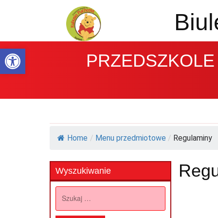
Biul
Open toolbar
PRZEDSZKOLE 
Home
/
Menu przedmiotowe
/
Regulaminy
Regu
Wyszukiwanie
Szukaj: