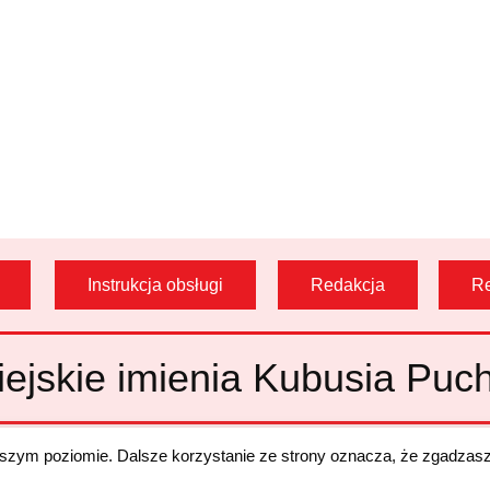
Instrukcja obsługi
Redakcja
Re
ejskie imienia Kubusia Puch
ższym poziomie. Dalsze korzystanie ze strony oznacza, że zgadzasz
Copyright
©
2021. All Rights Reserved.
Design and made by
WE-Build