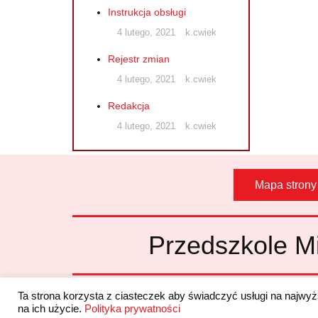
Instrukcja obsługi
4 lutego, 2021
k.cwiek
Rejestr zmian
4 lutego, 2021
k.cwiek
Redakcja
4 lutego, 2021
k.cwiek
Mapa strony
Przedszkole Mi
Ta strona korzysta z ciasteczek aby świadczyć usługi na najwy
na ich użycie.
Polityka prywatności