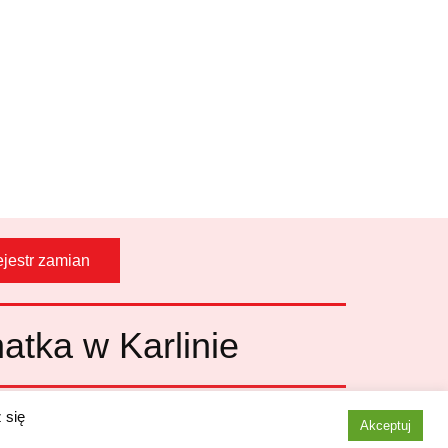
jestr zamian
atka w Karlinie
 się
Akceptuj